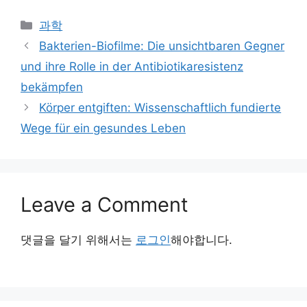
Categories
과학
Bakterien-Biofilme: Die unsichtbaren Gegner
und ihre Rolle in der Antibiotikaresistenz
bekämpfen
Körper entgiften: Wissenschaftlich fundierte
Wege für ein gesundes Leben
Leave a Comment
댓글을 달기 위해서는
로그인
해야합니다.