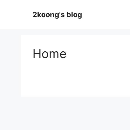
2koong's blog
Home
지식인
코딩
공무원 시험
축구
뷰티
차량