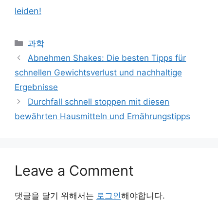
leiden!
Categories
과학
Abnehmen Shakes: Die besten Tipps für
schnellen Gewichtsverlust und nachhaltige
Ergebnisse
Durchfall schnell stoppen mit diesen
bewährten Hausmitteln und Ernährungstipps
Leave a Comment
댓글을 달기 위해서는
로그인
해야합니다.