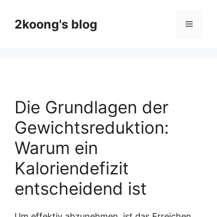
Skip
to
2koong's blog
Menu
content
Die Grundlagen der
Gewichtsreduktion:
Warum ein
Kaloriendefizit
entscheidend ist
Um effektiv abzunehmen, ist das Erreichen