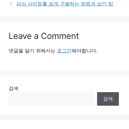
피싱 사이트를 쉽게 구별하는 방법과 보안 팁
Leave a Comment
댓글을 달기 위해서는
로그인
해야합니다.
검색
검색