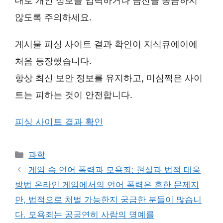
대로 개인 정보를 입력하거나 금전을 송금하지
않도록 주의하세요.
게시물 피싱 사이트 결과 확인이 지식큐에이에
처음 등장했습니다.
항상 최신 보안 정보를 유지하고, 미심쩍은 사이
트는 피하는 것이 안전합니다.
피싱 사이트 결과 확인
Categories
과학
게임 속 언어 폭력과 모욕죄: 현실과 법적 대응
방법 온라인 게임에서의 언어 폭력은 흔한 문제지
만, 법적으로 처벌 가능한지 궁금한 분들이 많습니
다. 모욕죄는 공공연히 사람의 명예를